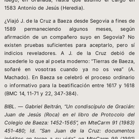
1583 Antonio de Jesús (Heredia).
¿Viajó J. de la Cruz a Baeza desde Segovia a fines de
1589 permaneciendo algunos meses, según
afirmación de un compañero suyo en Segovia? No
existen pruebas suficientes para aceptarlo, pero sí
indicios reveladores. A J. de la Cruz debió de
sucederle lo que al poeta moderno: “Tierras de Baeza,
soñaré en vosotras cuando ya no os vea” (A.
Machado). En Baeza se celebró el proceso ordinario
o informativo para la beatificación entre 1617 y 1618
(BMC 14, 11-71 y 22, 347-384).
BIBL. — Gabriel Beltrán, “Un condiscípulo de Gracián:
Juan de Jesús (Roca) en el libro de Protocolo del
Colegio de Baeza: 1452-1565”, en MteCarm 91 (1983)
451-480; Id. “San Juan de la Cruz: documentos
inéditos en torno a su vida”, en MteCarm 99 (1991)