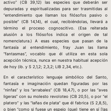
activo” (CB 39,12) las especies que deberán ser
depuradas y espiritualizadas para ser trasmitidas al
“entendimiento que llaman los filósofos pasivo o
posible” (CB 14,14), el cual, recibiéndolas, llevará a
término el proceso cognoscitivo. (Esa reiterada
alusión a los filósofos indica el origen de tal
nomenclatura.) A esas especies que pasan de la
fantasía al entendimiento, fray Juan las llama
“fantasmas”, vocablo que él utiliza en esta sola
acepción técnica, nunca en nuestra habitual acepción
de hoy (ib. y S 2,1,2; 2,3,2; LlB 2,34, etc.).
En el característico lenguaje simbólico del Santo,
fantasía e imaginación quedan figuradas por las
“ninfas” y los “arrabales” (CB 18,4.7), o por las “aves
ligeras” con su molesto revoloteo (CB 20,5), o por “el
platero” y las “lañas de plata” que él fabrica (S 2,8,5),
o bien “como si fuese un espejo (que) tiene en sí [las