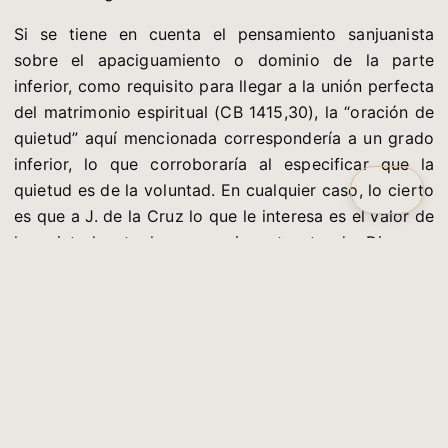
Si se tiene en cuenta el pensamiento sanjuanista
sobre el apaciguamiento o dominio de la parte
inferior, como requisito para llegar a la unión perfecta
del matrimonio espiritual (CB 1415,30), la “oración de
quietud” aquí mencionada correspondería a un grado
inferior, lo que corroboraría al especificar que la
quietud es de la voluntad. En cualquier caso, lo cierto
es que a J. de la Cruz lo que le interesa es el valor de
la quietud ante la presencia actuante de Dios, no
encasillarla en categorías difíciles de perfilar. insiste
en que el momento de la actividad y del esfuerzo en
la comunicación con Dios ha de sustituirse por el de
la receptividad y la postura de quietud.
→ Calma, descanso, ocio, paz, reposo, silencio,
soledad, sosiego, tranquilidad.