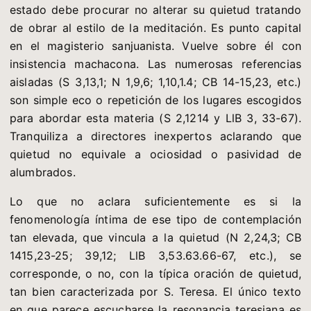
estado debe procurar no alterar su quietud tratando
de obrar al estilo de la meditación. Es punto capital
en el magisterio sanjuanista. Vuelve sobre él con
insistencia machacona. Las numerosas referencias
aisladas (S 3,13,1; N 1,9,6; 1,10,1.4; CB 14-15,23, etc.)
son simple eco o repetición de los lugares escogidos
para abordar esta materia (S 2,1214 y LlB 3, 33-67).
Tranquiliza a directores inexpertos aclarando que
quietud no equivale a ociosidad o pasividad de
alumbrados.
Lo que no aclara suficientemente es si la
fenomenología íntima de ese tipo de contemplación
tan elevada, que vincula a la quietud (N 2,24,3; CB
1415,23-25; 39,12; LlB 3,53.63.66-67, etc.), se
corresponde, o no, con la típica oración de quietud,
tan bien caracterizada por S. Teresa. El único texto
en que parece escucharse la resonancia teresiana es