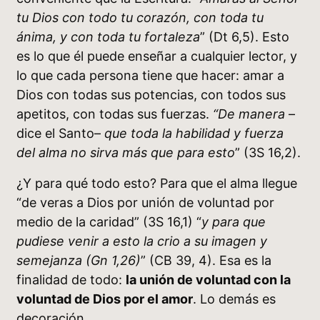
tu Dios con todo tu corazón, con toda tu
ánima, y con toda tu fortaleza
” (Dt 6,5). Esto
es lo que él puede enseñar a cualquier lector, y
lo que cada persona tiene que hacer: amar a
Dios con todas sus potencias, con todos sus
apetitos, con todas sus fuerzas.
“De manera
–
dice el Santo–
que toda la habilidad y fuerza
del alma no sirva más que para esto
” (3S 16,2).
¿Y para qué todo esto? Para que el alma llegue
“de veras a Dios por unión de voluntad por
medio de la caridad” (3S 16,1) “
y para que
pudiese venir a esto la crio a su imagen y
semejanza (Gn 1,26)
” (CB 39, 4). Esa es la
finalidad de todo:
la unión de voluntad con la
voluntad de Dios por el amor
. Lo demás es
decoración.